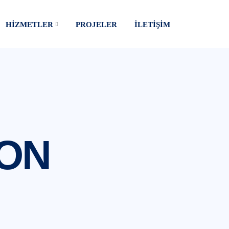
HIZMETLER
PROJELER
İLETIŞIM
YON